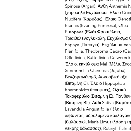
Spinosa (Argan), Άνθη Anthemis N
(χαμομήλι) Εκχύλισμα, Έλαιο Coc
Nucifera (Καρύδας), Έλαιο Oenot
Biennis (Evening Primrose), Olea
Europaea (Ελιά) Φρουτέλαιο,
Τριαιθυλενογλυκόλη, Εκχύλισμα C
Papaya (Παπάγια), Εκχύλισμα Vani
Planifolia, Theobroma Cacao (Ca
Offerlisina, Butterlisina Calwered)
Έλαιο, εκχύλισμα Mel (Μέλι), Σπο
Simmondsia Chinensis (Jojoba),
Βενζοφαινόνη-3, Ασκορβικό οξύ
(Βιταμίνη C), Έλαιο Hippophae
Rhamnoides (Ιπποφαές), Οξεικό
Τοκοφερύλιο (Βιταμίνη Ε), Πανθε
(Βιταμίνη Β5), Λάδι Sativa (Καρότο
Lavandula Angustifolia ( έλαιο
λεβάντας, υδρολυμένο κολλαγόν
(θαλάσσιο), Maris Limus (λάσπη τ
νεκρής θάλασσας), Retinyl Palmi