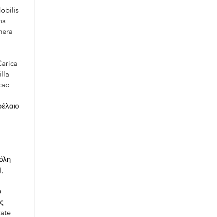
obilis
os
hera
arica
lla
cao
ρέλαιο
νόλη
),
ο
ης
tate