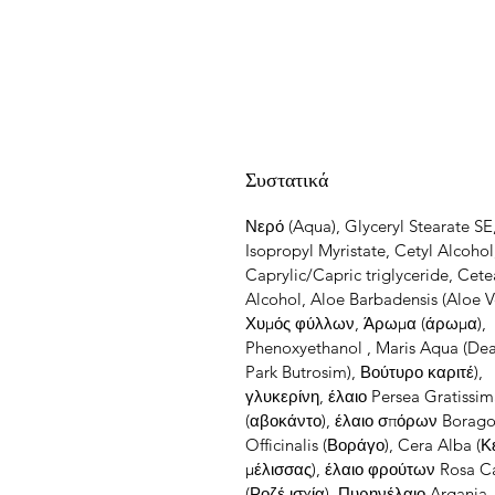
Συστατικά
Νερό (Aqua), Glyceryl Stearate SE
Isopropyl Myristate, Cetyl Alcohol
Caprylic/Capric triglyceride, Cete
Alcohol, Aloe Barbadensis (Aloe V
Χυμός φύλλων, Άρωμα (άρωμα),
Phenoxyethanol , Maris Aqua (De
Park Butrosim), Βούτυρο καριτέ),
γλυκερίνη, έλαιο Persea Gratissi
(αβοκάντο), έλαιο σπόρων Borag
Officinalis (Βοράγο), Cera Alba (Κ
μέλισσας), έλαιο φρούτων Rosa C
(Ροζέ ισχία), Πυρηνέλαιο Argania