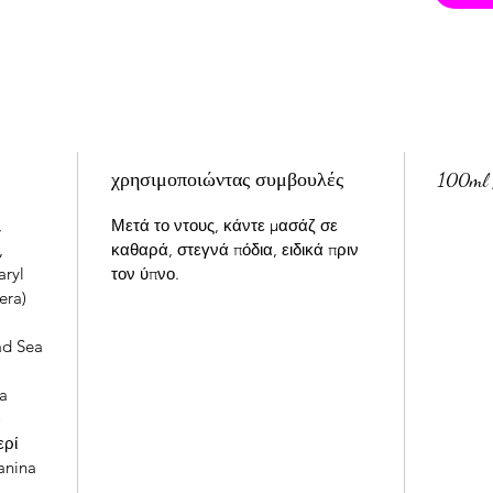
βιταμίν
από τη
στην α
κυττάρω
απαραίτ
αναγκάζ
παπούτσ
χρησιμοποιώντας συμβουλές
100ml 
συχνή έ
ζέστη ή
,
Μετά το ντους, κάντε μασάζ σε
,
καθαρά, στεγνά πόδια, ειδικά πριν
aryl
τον ύπνο.
era)
ad Sea
ma
o
ερί
anina